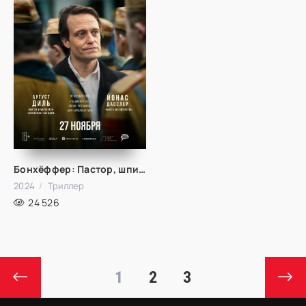
Бонхёффер: Пастор, шпион, убийца
2024
Триллер
24 526
1
2
3