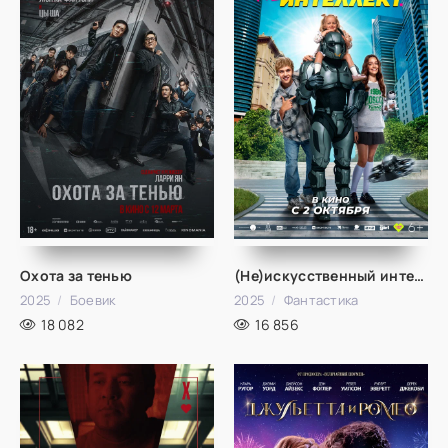
Охота за тенью
(Не)искусственный интеллект
2025
Боевик
2025
Фантастика
18 082
16 856