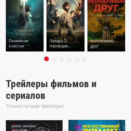
Семейное
Лекарь 2:
Молчаливый
счастье
Наследие
друг
Авиценны
Трейлеры фильмов и
сериалов
Только лучшие трейлеры!