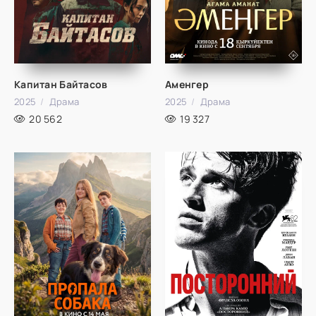
Капитан Байтасов
Аменгер
2025
Драма
2025
Драма
20 562
19 327