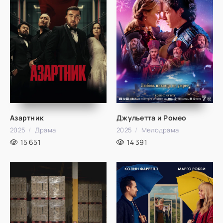
Азартник
Джульетта и Ромео
2025
Драма
2025
Мелодрама
15 651
14 391