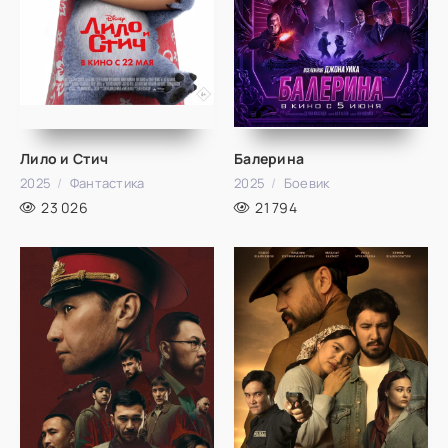
Лило и Стич
Балерина
2025
Фантастика
2025
Боевик
23 026
21 794