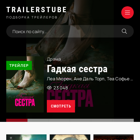
TRAILERSTUBE
ПОДБОРКА ТРЕЙЛЕРОВ
Драма
ТРЕЙЛЕР
Гадкая сестра
Леа Мюрен, Ане Даль Торп, Теа Софье Лок Несс, Фло Фагерли, Исак Калмрот, Мальте Гордингер, Ральф Карлссон, Исак Аспберг, Альбен Вайденблад, Оксана Черкашина, Катажина Херман, Адам Лундгрен
23 048