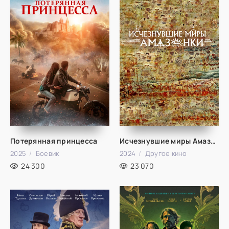
Потерянная принцесса
Исчезнувшие миры Амазонки
2025
Боевик
2024
Другое кино
24 300
23 070