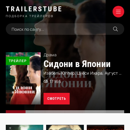
TRAILERSTUBE
ПОДБОРКА ТРЕЙЛЕРОВ
Драма
ТРЕЙЛЕР
Сидони в Японии
Изабель Юппер, Цуёси Ихара, Аугуст Диль, Юко Хитоми, Аврора Катала, Юсукэ Китагути, Масуми Фукуси, Кэйко Хара, Хироко Юка, Синъя Ёсинага, Ясуси Ханда, Томоко Абэ
17 165