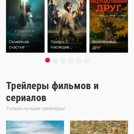
Семейное
Лекарь 2:
Молчаливый
счастье
Наследие
друг
Авиценны
Трейлеры фильмов и
сериалов
Только лучшие трейлеры!